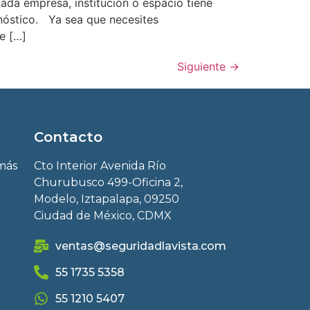
ada empresa, institución o espacio tiene
nóstico. Ya sea que necesites
e […]
Siguiente
→
Contacto
 más
Cto Interior Avenida Río
Churubusco 499-Oficina 2,
Modelo, Iztapalapa, 09250
Ciudad de México, CDMX
ventas@seguridadlavista.com
55 1735 5358
55 1210 5407