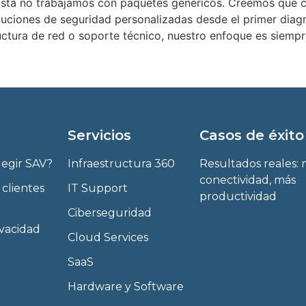
Vista no trabajamos con paquetes genéricos. Creemos que c
luciones de seguridad personalizadas desde el primer diag
ructura de red o soporte técnico, nuestro enfoque es siempr
Servicios
Casos de éxito
legir SAV?
Infraestructura 360
Resultados reales:
conectividad, más
 clientes
IT Support
productividad
Ciberseguridad
ivacidad
Cloud Services
SaaS
Hardware y Software