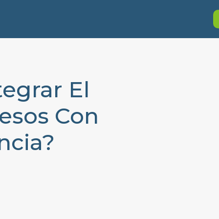
tegrar El
cesos Con
ncia?